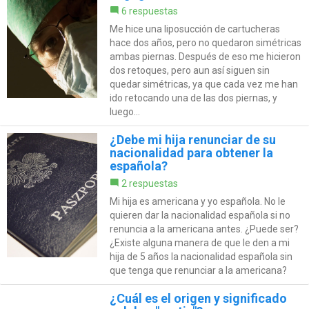
6 respuestas
Me hice una liposucción de cartucheras
hace dos años, pero no quedaron simétricas
ambas piernas. Después de eso me hicieron
dos retoques, pero aun así siguen sin
quedar simétricas, ya que cada vez me han
ido retocando una de las dos piernas, y
luego...
¿Debe mi hija renunciar de su
nacionalidad para obtener la
española?
2 respuestas
Mi hija es americana y yo española. No le
quieren dar la nacionalidad española si no
renuncia a la americana antes. ¿Puede ser?
¿Existe alguna manera de que le den a mi
hija de 5 años la nacionalidad española sin
que tenga que renunciar a la americana?
¿Cuál es el origen y significado