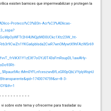
crílica existen barnices que impermeabilizan y protegen la
%ADlico-Protecci%C3%B3n-Acr%C3%ADlicas-
_3_sspa?
47GoWpOyWFTr2HI4UNQjdWD0UCkc1Xtz23W_ht-
rb3r9CwZn1YKGa6pblsda2CwR7wnOMywtX9hFAzWSr69
fvvT_frViKX1Y1zEXf7oOYJ0T43sFmRsupDL1awAHy-
oDo93Rt-
5Rpaux9Ac.tMm0YFLnfceszwvBfLxGR0pQbLVYplyWsjnU
Btransparente&qid=1743074759&sr=8-3-
dGY&th=1
e vi sobre este tema y ofrecerme para trasladar su