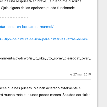
reciba una respuesta en breve. Le ruego me disculpe
. Ojalá alguna de las opciones pueda funcionarle.
tar-letras-en-lapidas-de-marmol/
-tipo-de-pintura-se-usa-para-pintar-las-letras-de-las-
comments/pwdcwo/is_it_okay_to_spray_clearcoat_over_
el 27 mar. 25
aces que has puesto. Me han aclarado totalmente el
urará mucho más que unos pocos meses. Saludos cordiales