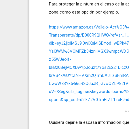
Para proteger la pintura en el caso de la a
zona como esta opción por ejemplo.
https://www.amazon.es/Vallejo-Acr%C3
Transparente/dp/B000R9QHWO/ref=sr_1
dib=eyJ2IjoiMSJ9.0wIXsMlSDYod_wBPk
Ysl3WMw6VOMFZb34zrHVGX3wmpcWD5R
z55WJeolf-
bkB20BejMOXDwYpJouzt7Yos2E221DlczQ
0rVS4xAiUYtZNHVXm2QTmUAJTzSFmRA
UwoW7SYk54i6uR2Q0uJR_GvwQZLP82fV_
uV-7Seg&dib_tag=se&keywords=barniz%2
spons&sp_csd=d2lkZ2V0TmFtZT1zcF9h
Quisiera dejarle la escasa información qu