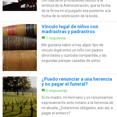
con bastante probabilidad debido a la
lentitud de la Administración, que la fecha
de la firma en el juzgado sea posterior a la
fecha de la celebración de la boda....
Vínculo legal de niños con
madrastras y padrastros
1 respuesta
Me gustaría saber si hay algún tipo de
vínculo legal entre un niño con padres
divorciados y custodia compartida, y las
segundas parejas casadas de estos.
¿Puedo renunciar a una herencia
y no pagar el funeral?
6 respuestas
Si mi madre, mi hermano y yo renunciamos
expresamente ante notario a la herencia de
mi abuela, ¿Estaremos obligados, aún así, a
pagar el entierro?