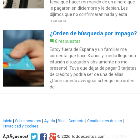
tenia que hacer mi marido de un dinero que
le pagaron en diciembre y le debían. Les
dijimos que no confirmaran nada y esta
mañana...
¿Orden de búsqueda por impago?
8 respuestas
Estoy fuera de España y un familiar me
comenta que hace 3 años y medio llegó una
citación al juzgado y obviamente no me
presenté. Tuve que dejar de pagar 3 tarjetas
de crédito y podría ser de una de ellas.
¿Cómo puedo averiguar si tengo una orden
de...
Inicio
|
Sobre nosotros
|
Ayuda
|
Blog
|
Contacto
|
Condiciones de uso
|
Privacidad y cookies
Â¡SÃ­guenos!
© 2026 Todoexpertos.com.
v4.2.51120.1