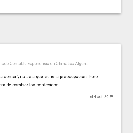
mado Contable Experiencia en Ofimática Algún...
ra comer", no se a que viene la preocupación. Pero
era de cambiar los contenidos.
el 4 oct. 20