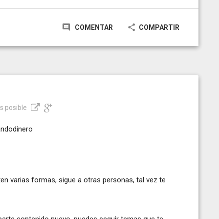
COMENTAR
COMPARTIR
es posible
andodinero
en varias formas, sigue a otras personas, tal vez te
parte contenido nuevo, puedes seguir temas que te