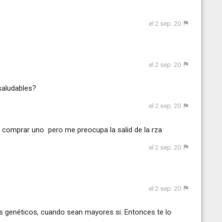
el 2 sep. 20
el 2 sep. 20
saludables?
el 2 sep. 20
de comprar uno pero me preocupa la salid de la rza
el 2 sep. 20
el 2 sep. 20
 genéticos, cuando sean mayores si. Entonces te lo