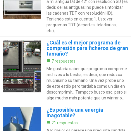
a mi antigua LG de 42" con resolución SD (es
decir, de las antiguas: no puede sintonizar
las cadenas TDT con resolución HD).
Teniendo esto en cuenta: 1. Uso: ver
programas TDT (deportes, telediarios,
etc),...
¿Cuál es el mejor programa de
compresión para ficheros de gran
tamaño?
7 respuestas
Me gustaría saber que programa comprime
archivos a lo bestia, es decir, que reduzca
muchísimo su tamaño. Una vez probe uno
de este estilo pero tardaba como un día en
descomprimir... Tampoco busco eso, pero si
algo mucho más potente que un winrar o...
¿Es posible una energía
inagotable?
21 respuestas
A lo mejor os parece una pregunta cándida