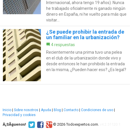
Internacional, ahora tengo 19 años). Nunca
he trabajado oficialmente ni ganado ningún
dinero en España, ni he vuelto para más que
visitar...
¿Se puede prohibir la entrada de
un familiar en la urbanización?
4 respuestas
Recientemente una prima tuvo una pelea
en el club de la urbanización donde vivo y
desde entonces le han prohibido la entrada
en la misma, ¿Pueden hacer eso? ¿Es legal?
Inicio
|
Sobre nosotros
|
Ayuda
|
Blog
|
Contacto
|
Condiciones de uso
|
Privacidad y cookies
Â¡SÃ­guenos!
© 2026 Todoexpertos.com.
v4.2.51120.1