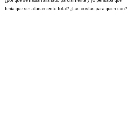
¿por qué se habían allanado parcialmente y yo pensaba que
tenía que ser allanamiento total? ¿Las costas para quien son?