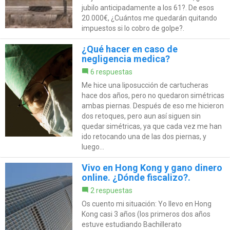
jubilo anticipadamente a los 61?. De esos
20.000€, ¿Cuántos me quedarán quitando
impuestos si lo cobro de golpe?.
¿Qué hacer en caso de
negligencia medica?
6 respuestas
Me hice una liposucción de cartucheras
hace dos años, pero no quedaron simétricas
ambas piernas. Después de eso me hicieron
dos retoques, pero aun así siguen sin
quedar simétricas, ya que cada vez me han
ido retocando una de las dos piernas, y
luego...
Vivo en Hong Kong y gano dinero
online. ¿Dónde fiscalizo?.
2 respuestas
Os cuento mi situación: Yo llevo en Hong
Kong casi 3 años (los primeros dos años
estuve estudiando Bachillerato