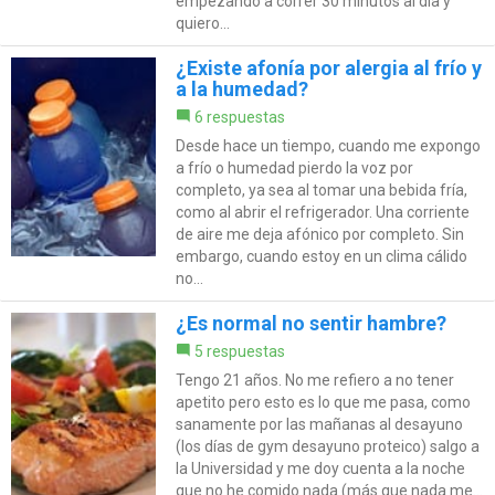
empezando a correr 30 minutos al día y
quiero...
¿Existe afonía por alergia al frío y
a la humedad?
6 respuestas
Desde hace un tiempo, cuando me expongo
a frío o humedad pierdo la voz por
completo, ya sea al tomar una bebida fría,
como al abrir el refrigerador. Una corriente
de aire me deja afónico por completo. Sin
embargo, cuando estoy en un clima cálido
no...
¿Es normal no sentir hambre?
5 respuestas
Tengo 21 años. No me refiero a no tener
apetito pero esto es lo que me pasa, como
sanamente por las mañanas al desayuno
(los días de gym desayuno proteico) salgo a
la Universidad y me doy cuenta a la noche
que no he comido nada (más que nada me...