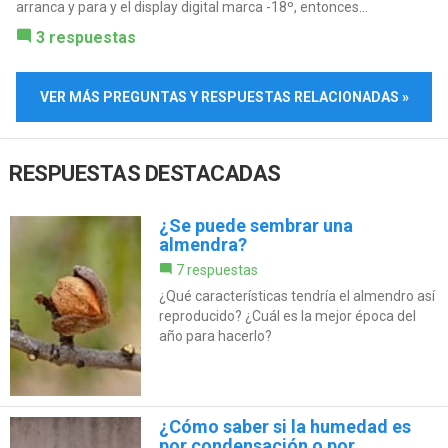
arranca y para y el display digital marca -18º, entonces...
3 respuestas
VER MÁS PREGUNTAS Y RESPUESTAS RELACIONADAS »
RESPUESTAS DESTACADAS
¿Se puede sembrar una
almendra?
7 respuestas
¿Qué características tendría el almendro así
reproducido? ¿Cuál es la mejor época del
año para hacerlo?
¿Cómo saber si la humedad es
por condensación o por