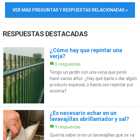
VER MÁS PREGUNTAS Y RESPUESTAS RELACIONADAS »
RESPUESTAS DESTACADAS
¿Cómo hay que repintar una
verja?
6 respuestas
Tengo un jardín con una verja que pinté
hace varios años. ¿Hay qué lijarla o dar algún
producto especial, o basta con repintar por
encima?
¿Es necesario echar en un
lavavajillas abrillantador y sal?
9 respuestas
Querría saber si en un lavavajillas que se va