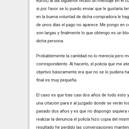
euros) al día siguiente recibo un mensaje en el c
si por favor se lo puedo enviar que le gustaría 
en la buena voluntad de dicha compradora le hag
de unos días el pago no aparece. Me pongo en co
son largas y finalmente lo que obtengo es un 
dicha persona.
Probablemente la cantidad no lo merecía pero me
correspondiente. Al hacerlo, el policía que me a
objetivo básicamente era que no se lo pudiera h
final es muy pequeña.
El caso es que tras casi dos años de todo esto 
una citación para ir al juzgado donde se verán 
pasado dos años y es que no dispongo siquiera del
realizar la denuncia el policía hizo copia del m
resultado he perdido las conversaciones manten