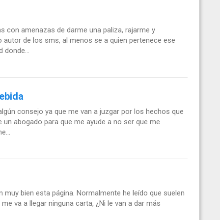
sms con amenazas de darme una paliza, rajarme y
autor de los sms, al menos se a quien pertenece ese
d donde...
debida
 algún consejo ya que me van a juzgar por los hechos que
me un abogado para que me ayude a no ser que me
e...
 aun muy bien esta página. Normalmente he leído que suelen
o me va a llegar ninguna carta, ¿Ni le van a dar más