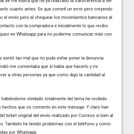
ual se me indica que ha ya realizado la transferencia a ver
tenerlo cuanto antes. Se que cometí un error pero creyendo
o el envío pero al chequear los movimientos bancarios al
ntacto con la compradora e inicialmente lo que recibo
bloqueo en Whatsapp para no poderme comunicar más con
 sentó tan mal que no pude evitar poner la denuncia
tendió me comentaba que si había que hacerlo y mi
acer a otras personas ya que como digo la cantidad al
y habiéndome olvidado totalmente del tema he recibido
los hechos que os comento en este mensaje. Y claro han
 ticket original del envío realizado por Correos si bien al
ismo. También he tenido problemas con el teléfono y como
idas por Whatsapp.