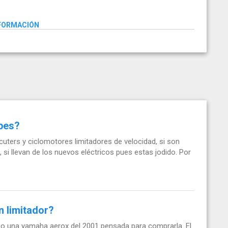
NFORMACIÓN
pes?
uters y ciclomotores limitadores de velocidad, si son
, si llevan de los nuevos eléctricos pues estas jodido. Por
n limitador?
go una yamaha aerox del 2001 pensada para comprarla. El