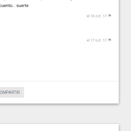
uento... suerte
el 16 oct. 17
el 17 oct. 17
OMPARTIR