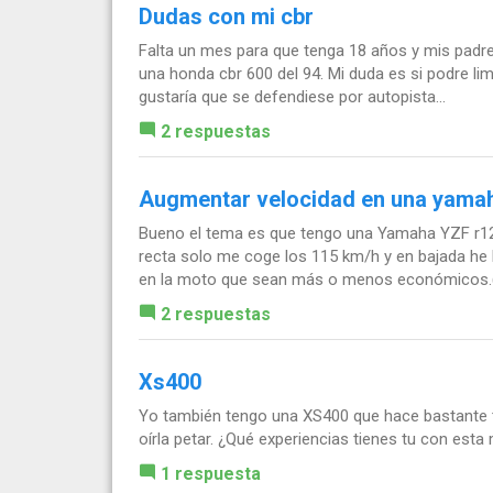
Dudas con mi cbr
Falta un mes para que tenga 18 años y mis padr
una honda cbr 600 del 94. Mi duda es si podre lim
gustaría que se defendiese por autopista...
2 respuestas
Augmentar velocidad en una yamah
Bueno el tema es que tengo una Yamaha YZF r125
recta solo me coge los 115 km/h y en bajada he 
en la moto que sean más o menos económicos.(
2 respuestas
Xs400
Yo también tengo una XS400 que hace bastante ti
oírla petar. ¿Qué experiencias tienes tu con est
1 respuesta