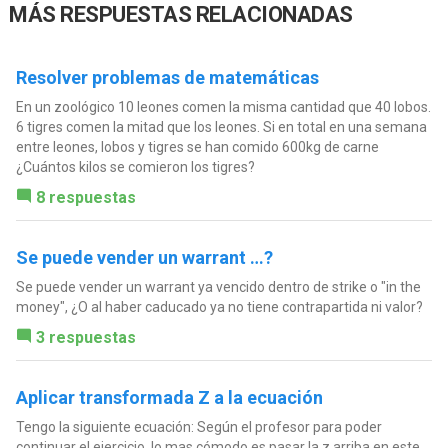
MÁS RESPUESTAS RELACIONADAS
Resolver problemas de matemáticas
En un zoológico 10 leones comen la misma cantidad que 40 lobos.
6 tigres comen la mitad que los leones. Si en total en una semana
entre leones, lobos y tigres se han comido 600kg de carne
¿Cuántos kilos se comieron los tigres?
8 respuestas
Se puede vender un warrant …?
Se puede vender un warrant ya vencido dentro de strike o "in the
money", ¿O al haber caducado ya no tiene contrapartida ni valor?
3 respuestas
Aplicar transformada Z a la ecuación
Tengo la siguiente ecuación: Según el profesor para poder
continuar el ejercicio, lo mas cómodo es pasar la z arriba en este