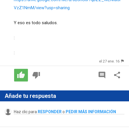
VzZ1NmM/view?usp=sharing
Y eso es todo saludos.
:
:
el 27 ene. 16
Añade tu respuesta
Haz clic para
RESPONDER
o
PEDIR MÁS INFORMACIÓN