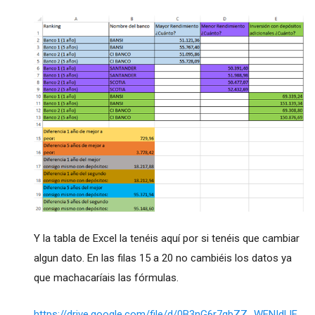
Y la tabla de Excel la tenéis aquí por si tenéis que cambiar
algun dato. En las filas 15 a 20 no cambiéis los datos ya
que machacaríais las fórmulas.
https://drive.google.com/file/d/0B3nG6r7qbZZ_WENIdlJF