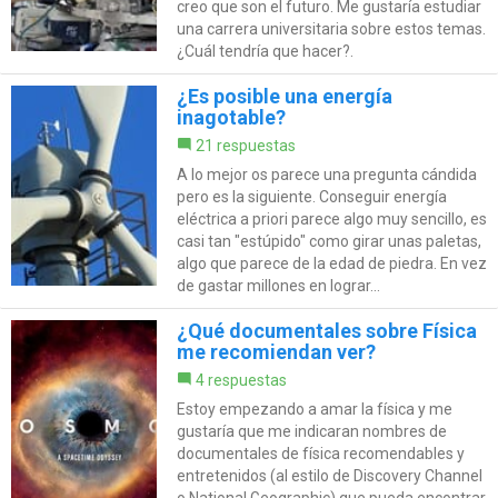
creo que son el futuro. Me gustaría estudiar
una carrera universitaria sobre estos temas.
¿Cuál tendría que hacer?.
¿Es posible una energía
inagotable?
21 respuestas
A lo mejor os parece una pregunta cándida
pero es la siguiente. Conseguir energía
eléctrica a priori parece algo muy sencillo, es
casi tan "estúpido" como girar unas paletas,
algo que parece de la edad de piedra. En vez
de gastar millones en lograr...
¿Qué documentales sobre Física
me recomiendan ver?
4 respuestas
Estoy empezando a amar la física y me
gustaría que me indicaran nombres de
documentales de física recomendables y
entretenidos (al estilo de Discovery Channel