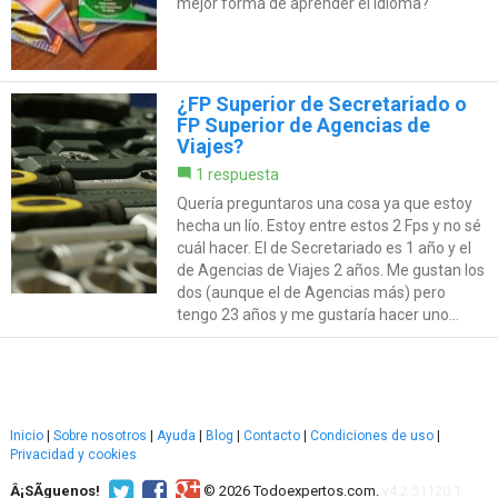
mejor forma de aprender el idioma?
¿FP Superior de Secretariado o
FP Superior de Agencias de
Viajes?
1 respuesta
Quería preguntaros una cosa ya que estoy
hecha un lío. Estoy entre estos 2 Fps y no sé
cuál hacer. El de Secretariado es 1 año y el
de Agencias de Viajes 2 años. Me gustan los
dos (aunque el de Agencias más) pero
tengo 23 años y me gustaría hacer uno...
Inicio
|
Sobre nosotros
|
Ayuda
|
Blog
|
Contacto
|
Condiciones de uso
|
Privacidad y cookies
Â¡SÃ­guenos!
© 2026 Todoexpertos.com.
v4.2.51120.1