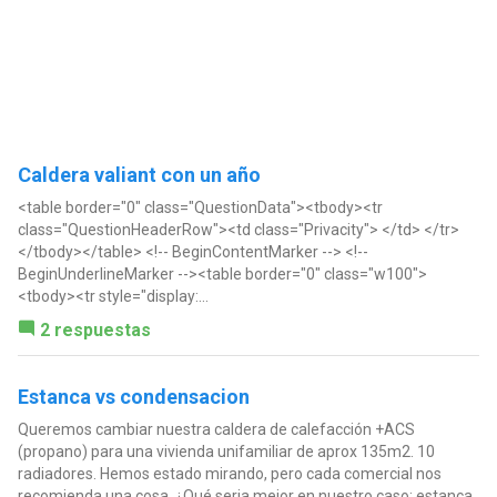
Caldera valiant con un año
<table border="0" class="QuestionData"><tbody><tr
class="QuestionHeaderRow"><td class="Privacity"> </td> </tr>
</tbody></table> <!-- BeginContentMarker --> <!--
BeginUnderlineMarker --><table border="0" class="w100">
<tbody><tr style="display:...
2 respuestas
Estanca vs condensacion
Queremos cambiar nuestra caldera de calefacción +ACS
(propano) para una vivienda unifamiliar de aprox 135m2. 10
radiadores. Hemos estado mirando, pero cada comercial nos
recomienda una cosa. ¿Qué seria mejor en nuestro caso: estanca