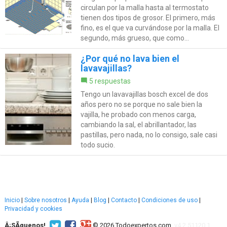
circulan por la malla hasta al termostato
tienen dos tipos de grosor. El primero, más
fino, es el que va curvándose por la malla. El
segundo, más grueso, que como...
¿Por qué no lava bien el
lavavajillas?
5 respuestas
Tengo un lavavajillas bosch excel de dos
años pero no se porque no sale bien la
vajilla, he probado con menos carga,
cambiando la sal, el abrillantador, las
pastillas, pero nada, no lo consigo, sale casi
todo sucio.
Inicio
|
Sobre nosotros
|
Ayuda
|
Blog
|
Contacto
|
Condiciones de uso
|
Privacidad y cookies
Â¡SÃ­guenos!
© 2026 Todoexpertos.com.
v4.2.51120.1