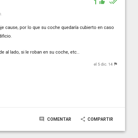
1
o.
aje cause, por lo que su coche quedaría cubierto en caso
ficio.
 al lado, si le roban en su coche, etc...
el 5 dic. 14
COMENTAR
COMPARTIR