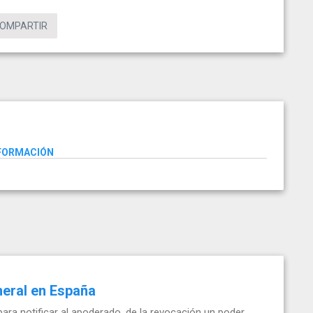
OMPARTIR
NFORMACIÓN
neral en España
para notificar al apoderado, de la revocación un poder