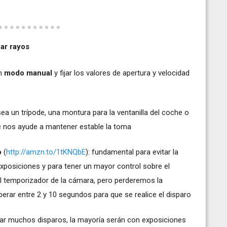
ar rayos
en
modo manual
y fijar los valores de apertura y velocidad
 sea un trípode, una montura para la ventanilla del coche o
ue nos ayude a mantener estable la toma
o
(
http://amzn.to/1tKNQbE
): fundamental para evitar la
exposiciones y para tener un mayor control sobre el
el temporizador de la cámara, pero perderemos la
perar entre 2 y 10 segundos para que se realice el disparo
zar muchos disparos, la mayoría serán con exposiciones