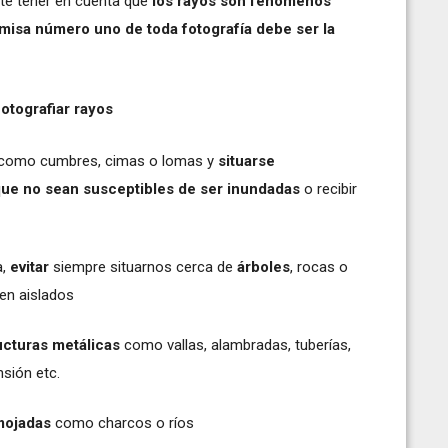
te tener en cuenta que
los rayos son fenómenos
isa número uno de toda fotografía debe ser la
otografiar rayos
como cumbres, cimas o lomas y
situarse
que no sean susceptibles de ser inundadas
o recibir
a,
evitar
siempre situarnos cerca de
árboles
, rocas o
en aislados
ucturas metálicas
como vallas, alambradas, tuberías,
ensión etc.
mojadas
como charcos o ríos