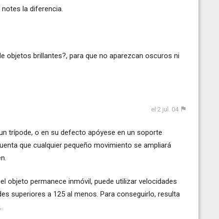
notes la diferencia.
de objetos brillantes?, para que no aparezcan oscuros ni
el 2 jul. 04
e un trípode, o en su defecto apóyese en un soporte
 cuenta que cualquier pequeño movimiento se ampliará
en.
y el objeto permanece inmóvil, puede utilizar velocidades
des superiores a 125 al menos. Para conseguirlo, resulta
.