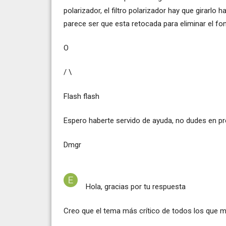
polarizador, el filtro polarizador hay que girarlo 
parece ser que esta retocada para eliminar el f
O
/ \
Flash flash
Espero haberte servido de ayuda, no dudes en pr
Dmgr
Hola, gracias por tu respuesta
Creo que el tema más crítico de todos los que m