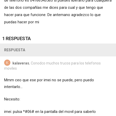
de teléfono es 04166543563 si puedes liberarlo para cualquiera
de las dos compañías me dices para cual y que tengo que
hacer para que funcione. De antemano agradezco lo que
puedas hacer por mi
1 RESPUESTA
RESPUESTA
kalaveras
, Conodco muchos trucos para los telefonos
moviles
Mmm ceo que ese por imei no se puede, pero puedo
intentarlo...
Necesito:
imei: pulsa *#06# en la pantalla del movil para saberlo