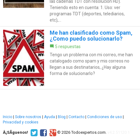
las cadenas TDT con resolución HD).
Teniendo esto en cuenta: 1. Uso: ver
programas TDT (deportes, telediarios,
etc),...
Me han clasificado como Spam,
¿Como puedo solucionarlo?
5 respuestas
Tengo un problema con mi correo, me han
catalogado como spam y mis correos no
llegan a sus destinatarios, ¿Hay alguna
forma de solucionarlo?
Inicio
|
Sobre nosotros
|
Ayuda
|
Blog
|
Contacto
|
Condiciones de uso
|
Privacidad y cookies
Â¡SÃ­guenos!
© 2026 Todoexpertos.com.
v4.2.51120.1