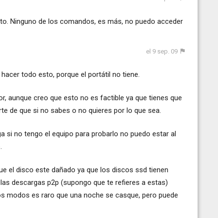
ito. Ninguno de los comandos, es más, no puedo acceder
el 9 sep. 09
acer todo esto, porque el portátil no tiene.
r, aunque creo que esto no es factible ya que tienes que
 parte de que si no sabes o no quieres por lo que sea.
 si no tengo el equipo para probarlo no puedo estar al
.
ue el disco este dañado ya que los discos ssd tienen
 las descargas p2p (supongo que te refieres a estas)
dos modos es raro que una noche se casque, pero puede