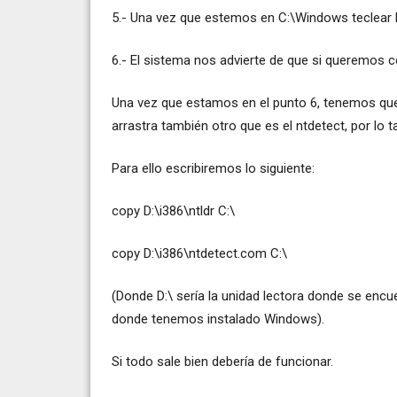
5.- Una vez que estemos en C:\Windows teclear F
6.- El sistema nos advierte de que si queremos 
Una vez que estamos en el punto 6, tenemos que 
arrastra también otro que es el ntdetect, por lo 
Para ello escribiremos lo siguiente:
copy D:\i386\ntldr C:\
copy D:\i386\ntdetect.com C:\
(Donde D:\ sería la unidad lectora donde se encu
donde tenemos instalado Windows).
Si todo sale bien debería de funcionar.