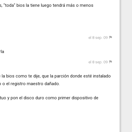
s, "toda" bios la tiene luego tendrá más o menos
el 8 sep. 09
rla
el 8 sep. 09
la bios como te dije, que la parción donde esté instalado
o o el registro maestro dañado.
tuo y pon el disco duro como primer dispositivo de