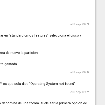
el 8 sep. 09
ar en "standard cmos features" selecciona el disco y
rea de nuevo la partición.
ste gastada.
el 8 sep. 09
 Y es que solo dice "Operating System not found"
el 8 sep. 09
lo denomina de una forma, suele ser la primera opción de