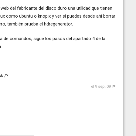
eb del fabricante del disco duro una utilidad que tienen
 linux como ubuntu o knopix y ver si puedes desde ahí borrar
ero, también prueba el hdregenerator.
a de comandos, sigue los pasos del apartado 4 de la
n
k /?
el 9 sep. 09