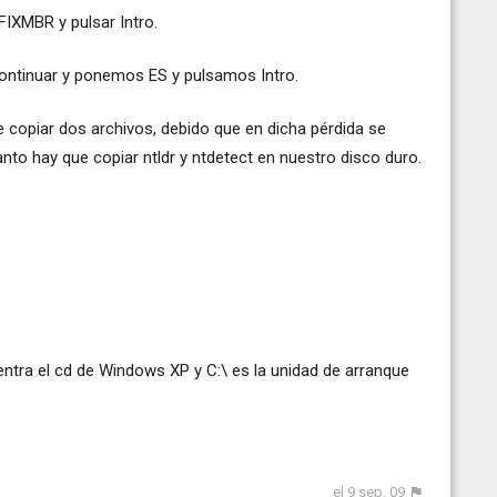
IXMBR y pulsar Intro.
continuar y ponemos ES y pulsamos Intro.
copiar dos archivos, debido que en dicha pérdida se
tanto hay que copiar ntldr y ntdetect en nuestro disco duro.
entra el cd de Windows XP y C:\ es la unidad de arranque
el 9 sep. 09