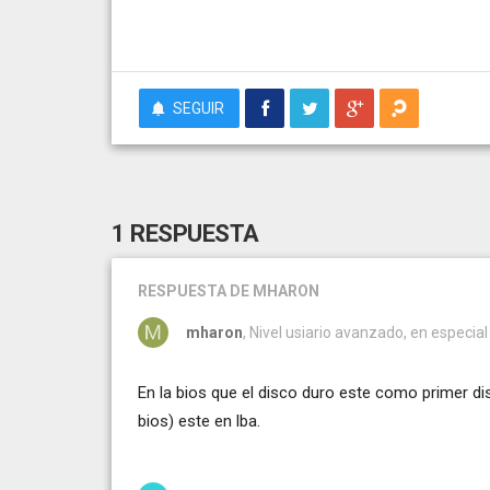
SEGUIR
1 RESPUESTA
RESPUESTA
DE MHARON
mharon
, Nivel usiario avanzado, en especial
En la bios que el disco duro este como primer dis
bios) este en lba.