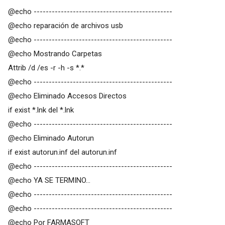
@echo ----------------------------------------­------
@echo reparación de archivos usb
@echo ----------------------------------------­------
@echo Mostrando Carpetas
Attrib /d /es -r -h -s *.*
@echo ----------------------------------------­------
@echo Eliminado Accesos Directos
if exist *.lnk del *.lnk
@echo ----------------------------------------­------
@echo Eliminado Autorun
if exist autorun.inf del autorun.inf
@echo ----------------------------------------­------
@echo YA SE TERMINO...
@echo ----------------------------------------­------
@echo ----------------------------------------­------
@echo Por FARMASOFT