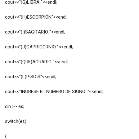
cout<<"(G)LIBRA.."<<endl;
cout<<"(H)ESCORPIÓN"<<endl;
cout<<"(I)SAGITARIO.."<<endl;
cout<<"(J)CAPRICORNIO.."<<endl;
cout<<"(QUE)ACUARIO.."<<endl;
cout<<"(L)PISCIS"<<endl;
cout<<"INGRESE EL NUMERO DE SIGNO..."<<endl;
cin >> es;
switch(es)
{