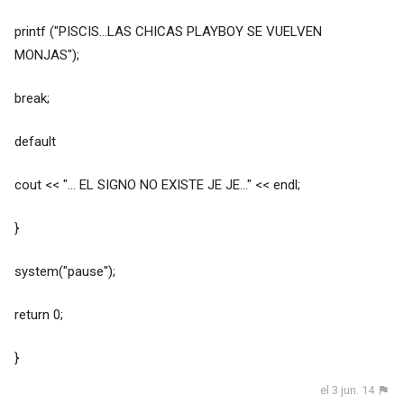
printf ("PISCIS...LAS CHICAS PLAYBOY SE VUELVEN
MONJAS");
break;
default
cout << "... EL SIGNO NO EXISTE JE JE..." << endl;
}
system("pause");
return 0;
}
el 3 jun. 14