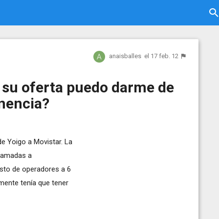
anaisballes
el 17 feb. 12
 su oferta puedo darme de
anencia?
de Yoigo a Movistar. La
 llamadas a
esto de operadores a 6
amente tenía que tener