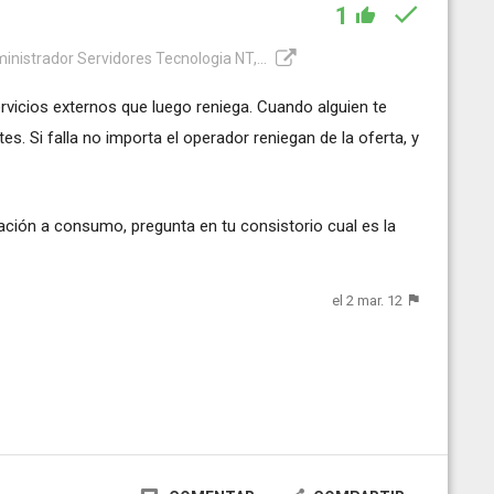
1
inistrador Servidores Tecnologia NT,...
vicios externos que luego reniega. Cuando alguien te
es. Si falla no importa el operador reniegan de la oferta, y
ción a consumo, pregunta en tu consistorio cual es la
el 2 mar. 12