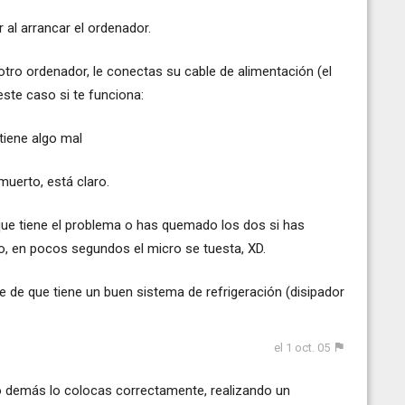
r al arrancar el ordenador.
 otro ordenador, le conectas su cable de alimentación (el
 este caso si te funciona:
 tiene algo mal
 muerto, está claro.
 que tiene el problema o has quemado los dos si has
ro, en pocos segundos el micro se tuesta, XD.
 de que tiene un buen sistema de refrigeración (disipador
el 1 oct. 05
lo demás lo colocas correctamente, realizando un