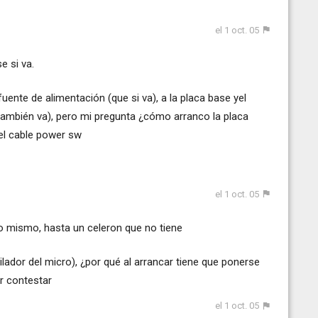
el 1 oct. 05
e si va.
ente de alimentación (que si va), a la placa base yel
ambién va), pero mi pregunta ¿cómo arranco la placa
el cable power sw
el 1 oct. 05
o mismo, hasta un celeron que no tiene
lador del micro), ¿por qué al arrancar tiene que ponerse
r contestar
el 1 oct. 05