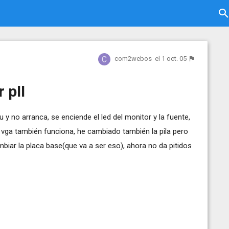
com2webos
el 1 oct. 05
 pII
u y no arranca, se enciende el led del monitor y la fuente,
 la vga también funciona, he cambiado también la pila pero
mbiar la placa base(que va a ser eso), ahora no da pitidos