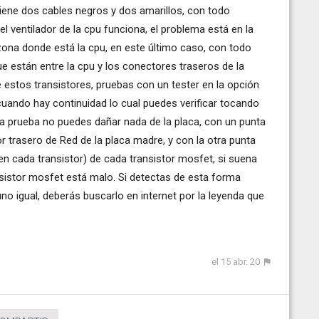
tiene dos cables negros y dos amarillos, con todo
l ventilador de la cpu funciona, el problema está en la
zona donde está la cpu, en este último caso, con todo
 están entre la cpu y los conectores traseros de la
e estos transistores, pruebas con un tester en la opción
 cuando hay continuidad lo cual puedes verificar tocando
ta prueba no puedes dañar nada de la placa, con un punta
r trasero de Red de la placa madre, y con la otra punta
en cada transistor) de cada transistor mosfet, si suena
nsistor mosfet está malo. Si detectas de esta forma
no igual, deberás buscarlo en internet por la leyenda que
el 15 abr. 20