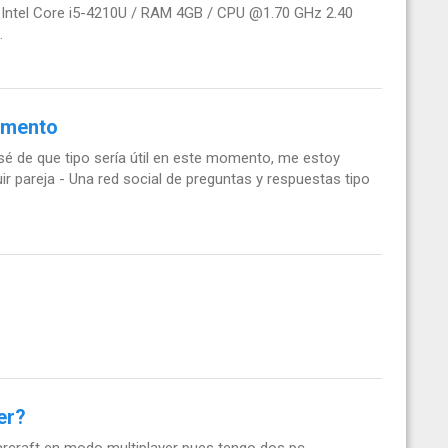
r: Intel Core i5-4210U / RAM 4GB / CPU @1.70 GHz 2.40
.
momento
sé de que tipo sería útil en este momento, me estoy
ir pareja - Una red social de preguntas y respuestas tipo
er?
arcraft en modo multiplayer pues tengo dos pc