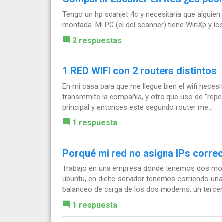
Tengo un hp scanjet 4c y necesitaría que alguie
montada. Mi PC (el del scanner) tiene WinXp y l
2 respuestas
1 RED WIFI con 2 routers distintos
En mi casa para que me llegue bien el wifi necesit
transmmite la compañía, y otro que uso de "repet
principal y entonces este segundo router me...
1 respuesta
Porqué mi red no asigna IPs corr
Trabajo en una empresa donde tenemos dos mod
ubuntu, en dicho servidor tenemos corriendo una
balanceo de carga de los dos modems, un tercer 
1 respuesta