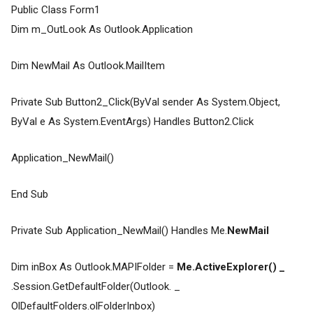
Public Class Form1
Dim m_OutLook As Outlook.Application
Dim NewMail As Outlook.MailItem
Private Sub Button2_Click(ByVal sender As System.Object,
ByVal e As System.EventArgs) Handles Button2.Click
Application_NewMail()
End Sub
Private Sub Application_NewMail() Handles Me.
NewMail
Dim inBox As Outlook.MAPIFolder =
Me.ActiveExplorer() _
.Session.GetDefaultFolder(Outlook. _
OlDefaultFolders.olFolderInbox)