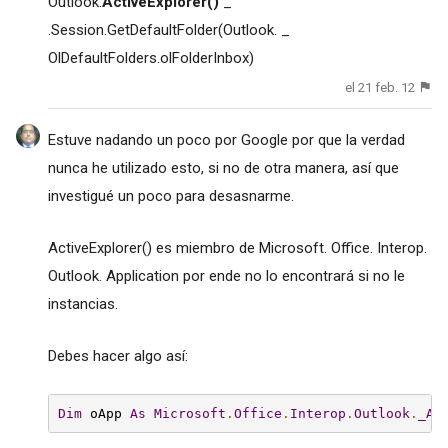
Outlook.
ActiveExplorer()
_
.Session.GetDefaultFolder(Outlook. _
OlDefaultFolders.olFolderInbox)
el 21 feb. 12
Estuve nadando un poco por Google por que la verdad
nunca he utilizado esto, si no de otra manera, así que
investigué un poco para desasnarme.
ActiveExplorer() es miembro de Microsoft. Office. Interop.
Outlook. Application por ende no lo encontrará si no le
instancias.
Debes hacer algo así:
Dim
 oApp 
As
Microsoft
.
Office
.
Interop
.
Outlook
.
_Ap