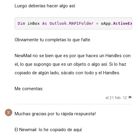
Luego deberías hacer algo así:
Dim
 inBox 
As
Outlook
.
MAPIFolder
=
 oApp
.
ActiveExp
Obviamente tu completas lo que falte.
NewMail no se bien que es por que haces un Handles con
el, lo que supongo que es un objeto o algo así. Si lo haz
copiado de algún lado, sácalo con todo y el Handles.
Me comentas.
el 21 feb. 12
Muchas gracias por tu rápida respuesta!
El Newmail lo he copiado de aquí: