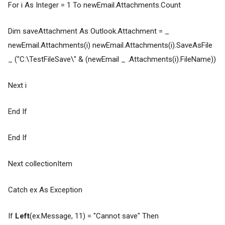
For i As Integer = 1 To newEmail.Attachments.Count
Dim saveAttachment As Outlook.Attachment = _
newEmail.Attachments(i) newEmail.Attachments(i).SaveAsFile
_ ("C:\TestFileSave\" & (newEmail _ .Attachments(i).FileName))
Next i
End If
End If
Next collectionItem
Catch ex As Exception
If
Left
(ex.Message, 11) = "Cannot save" Then