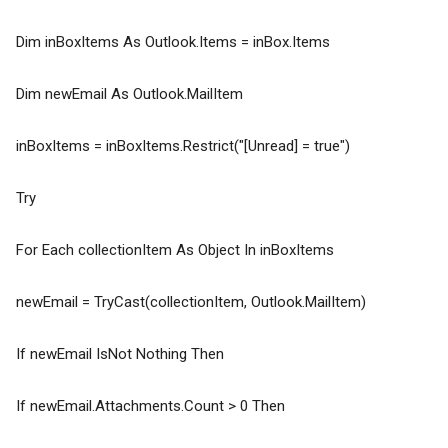
Dim inBoxItems As Outlook.Items = inBox.Items
Dim newEmail As Outlook.MailItem
inBoxItems = inBoxItems.Restrict("[Unread] = true")
Try
For Each collectionItem As Object In inBoxItems
newEmail = TryCast(collectionItem, Outlook.MailItem)
If newEmail IsNot Nothing Then
If newEmail.Attachments.Count > 0 Then