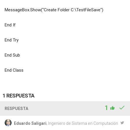
MessageBox.Show("Create Folder C:\TestFileSave")
End If
End Try
End Sub
End Class
1 RESPUESTA
1
RESPUESTA
Eduardo Saligari
, Ingeniero de Sistema en Computación