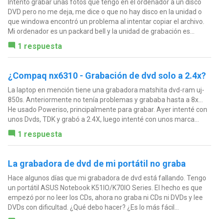
Intento grabar unas fotos que tengo en el ordenador a un disco
DVD pero no me deja, me dice o que no hay disco en la unidad o
que windowa encontró un problema al intentar copiar el archivo.
Mi ordenador es un packard bell y la unidad de grabación es...
1 respuesta
¿Compaq nx6310 - Grabación de dvd solo a 2.4x?
La laptop en mención tiene una grabadora matshita dvd-ram uj-
850s. Anteriormente no tenía problemas y grababa hasta a 8x...
He usado Poweriso, principalmente para grabar. Ayer intenté con
unos Dvds, TDK y grabó a 2.4X, luego intenté con unos marca...
1 respuesta
La grabadora de dvd de mi portátil no graba
Hace algunos días que mi grabadora de dvd está fallando. Tengo
un portátil ASUS Notebook K51IO/K70IO Series. El hecho es que
empezó por no leer los CDs, ahora no graba ni CDs ni DVDs y lee
DVDs con dificultad. ¿Qué debo hacer? ¿Es lo más fácil...