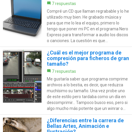
7 respuestas
Compré un CD que llaman regrabable y lo he
utilizado muy bien. He grabado música y
para que me lo lea el equipo, primero lo
tengo que poner mi PC en el programa Nero
Express para transformar a audio los discos
o canciones. La cuestión es que...
¿Cuál es el mejor programa de
compresión para ficheros de gran
tamaño?
7 respuestas
Me gustaría saber que programa comprime
archivos a lo bestia, es decir, que reduzca
muchísimo su tamaño. Una vez probe uno
de este estilo pero tardaba como un día en
descomprimir... Tampoco busco eso, pero si
algo mucho más potente que un winrar o...
¿Diferencias entre la carrera de
Bellas Artes, Animación e
Ilustración?