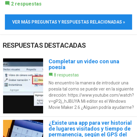
2 respuestas
VER MÁS PREGUNTAS Y RESPUESTAS RELACIONADAS »
RESPUESTAS DESTACADAS
Completar un video con una
poesía
8 respuestas
No encuentro la manera de introducir una
poesía tal como se puede ver en la siguiente
dirección: https://www.youtube.com/watch?
v=gP2j_hJBUYA Mi editor es el Windows
Movie Maker 2.6 ¿Alguien podría ayudarme?
¿Existe una app para ver historial
de lugares visitados y tiempo de
permanencia, según el GPS del