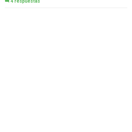
4 respuestas