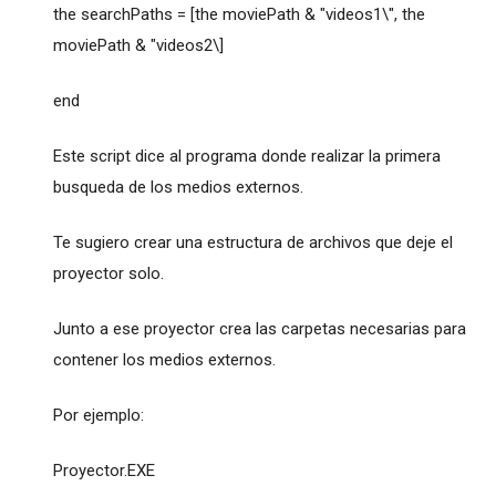
the searchPaths = [the moviePath & "videos1\", the
moviePath & "videos2\]
end
Este script dice al programa donde realizar la primera
busqueda de los medios externos.
Te sugiero crear una estructura de archivos que deje el
proyector solo.
Junto a ese proyector crea las carpetas necesarias para
contener los medios externos.
Por ejemplo:
Proyector.EXE