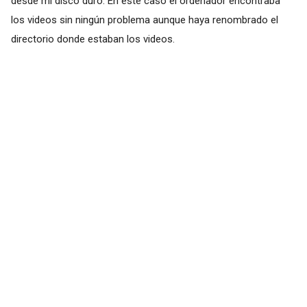
desde mi disco duro. En este caso el ordenador encontraba
los videos sin ningún problema aunque haya renombrado el
directorio donde estaban los videos.