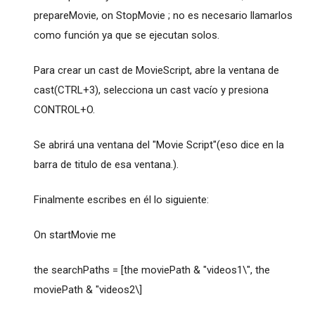
prepareMovie, on StopMovie ; no es necesario llamarlos
como función ya que se ejecutan solos.
Para crear un cast de MovieScript, abre la ventana de
cast(CTRL+3), selecciona un cast vacío y presiona
CONTROL+O.
Se abrirá una ventana del "Movie Script"(eso dice en la
barra de titulo de esa ventana.).
Finalmente escribes en él lo siguiente:
On startMovie me
the searchPaths = [the moviePath & "videos1\", the
moviePath & "videos2\]