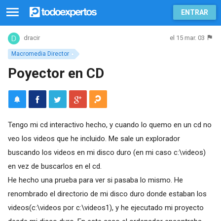
ENTRAR
el 15 mar. 03
dracir
Macromedia Director
Poyector en CD
Tengo mi cd interactivo hecho, y cuando lo quemo en un cd no
veo los videos que he incluido. Me sale un explorador
buscando los videos en mi disco duro (en mi caso c:\videos)
en vez de buscarlos en el cd.
He hecho una prueba para ver si pasaba lo mismo. He
renombrado el directorio de mi disco duro donde estaban los
videos(c:\videos por c:\videos1), y he ejecutado mi proyecto