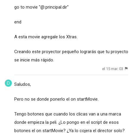
go to movie "@:principal.dir"
end
A esta movie agregale los Xtras.
Creando este proyector pequeño lograrás que tu proyecto
se inicie más rápido.
el 15 mar. 03
Saludos,
Pero no se donde ponerlo el on startMovie.
Tengo botones que cuando los clicas van a una marca
donde empieza la peli. ¿Lo pongo en el script de esos
botones el on startMovie? ¿Ya lo cojera el director solo?