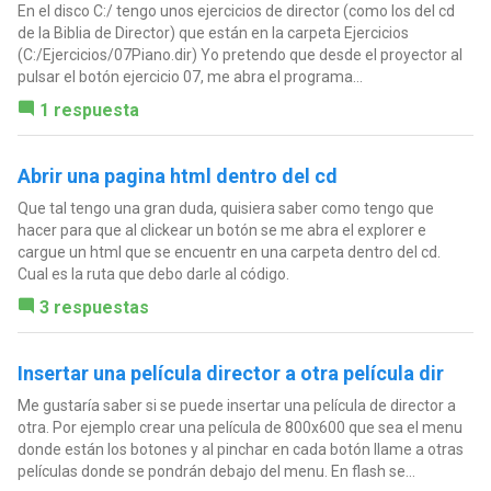
En el disco C:/ tengo unos ejercicios de director (como los del cd
de la Biblia de Director) que están en la carpeta Ejercicios
(C:/Ejercicios/07Piano.dir) Yo pretendo que desde el proyector al
pulsar el botón ejercicio 07, me abra el programa...
1 respuesta
Abrir una pagina html dentro del cd
Que tal tengo una gran duda, quisiera saber como tengo que
hacer para que al clickear un botón se me abra el explorer e
cargue un html que se encuentr en una carpeta dentro del cd.
Cual es la ruta que debo darle al código.
3 respuestas
Insertar una película director a otra película dir
Me gustaría saber si se puede insertar una película de director a
otra. Por ejemplo crear una película de 800x600 que sea el menu
donde están los botones y al pinchar en cada botón llame a otras
películas donde se pondrán debajo del menu. En flash se...