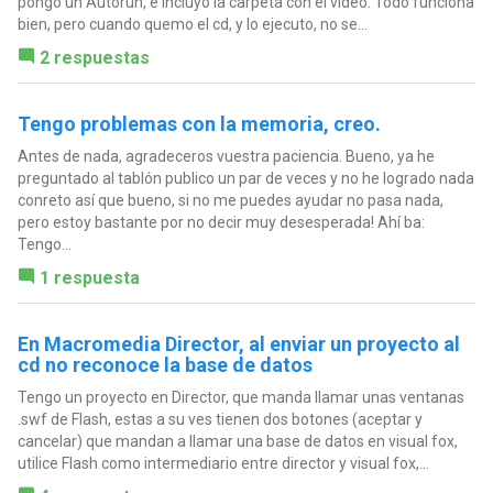
pongo un Autorun, e incluyo la carpeta con el video. Todo funciona
bien, pero cuando quemo el cd, y lo ejecuto, no se...
2 respuestas
Tengo problemas con la memoria, creo.
Antes de nada, agradeceros vuestra paciencia. Bueno, ya he
preguntado al tablón publico un par de veces y no he logrado nada
conreto así que bueno, si no me puedes ayudar no pasa nada,
pero estoy bastante por no decir muy desesperada! Ahí ba:
Tengo...
1 respuesta
En Macromedia Director, al enviar un proyecto al
cd no reconoce la base de datos
Tengo un proyecto en Director, que manda llamar unas ventanas
.swf de Flash, estas a su ves tienen dos botones (aceptar y
cancelar) que mandan a llamar una base de datos en visual fox,
utilice Flash como intermediario entre director y visual fox,...