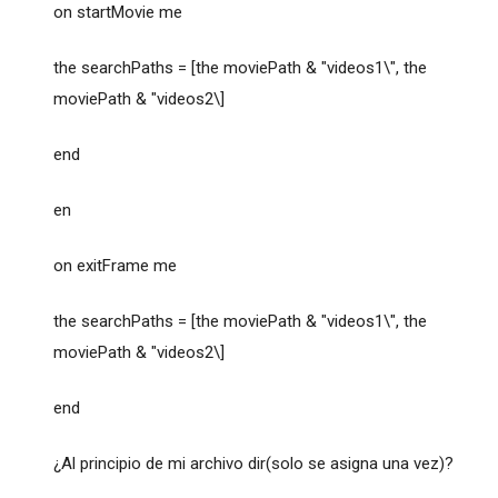
on startMovie me
the searchPaths = [the moviePath & "videos1\", the
moviePath & "videos2\]
end
en
on exitFrame me
the searchPaths = [the moviePath & "videos1\", the
moviePath & "videos2\]
end
¿Al principio de mi archivo dir(solo se asigna una vez)?