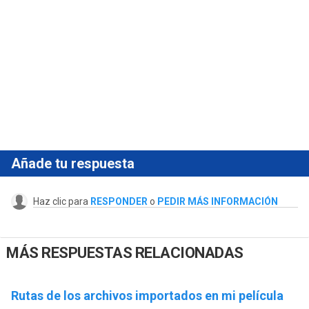
Añade tu respuesta
Haz clic para
RESPONDER
o
PEDIR MÁS INFORMACIÓN
MÁS RESPUESTAS RELACIONADAS
Rutas de los archivos importados en mi película