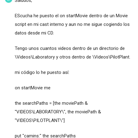
Saludos,
EScucha he puesto el on startMovie dentro de un Movie
script en mi cast interno y aun no me sigue cogiendo los
datos desde mi CD.
Tengo unos cuantos videos dentro de un directorio de
\Videos\Laboratory y otros dentro de \Videos\PilotPlant.
mi código lo he puesto así:
on startMovie me
the searchPaths = [the moviePath &
"VIDEOS\LABORATORY\", the moviePath &
"VIDEOS\PILOTPLANT\"]
put "camins:" the searchPaths