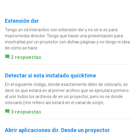
Extensión dxr
Tengo un cd interactivo con extensión dxr y no sé si es para
macromedia director. Tengo que hacer una presentación para
mostrarlas por un proyector con dichas páginas y no tengo ni idea
de cómo se hace.
2 respuestas
Detectar si esta instalado quicktime
En el siguiente código, donde exactamente debo de colocarlo, es
decir se que estará en al primer archivo que se ejecutara primero
al unir todos los archivos dir en un proyector, pero no se donde
colocarlo (me refiero así estará en el canal de script,...
3 respuestas
Abrir aplicaciones dir. Desde un proyector