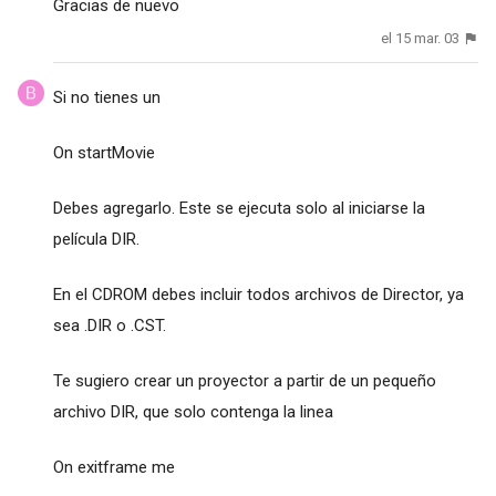
Gracias de nuevo
el 15 mar. 03
Si no tienes un
On startMovie
Debes agregarlo. Este se ejecuta solo al iniciarse la
película DIR.
En el CDROM debes incluir todos archivos de Director, ya
sea .DIR o .CST.
Te sugiero crear un proyector a partir de un pequeño
archivo DIR, que solo contenga la linea
On exitframe me