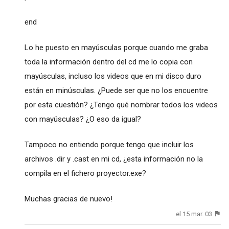
end
Lo he puesto en mayúsculas porque cuando me graba
toda la información dentro del cd me lo copia con
mayúsculas, incluso los videos que en mi disco duro
están en minúsculas. ¿Puede ser que no los encuentre
por esta cuestión? ¿Tengo qué nombrar todos los videos
con mayúsculas? ¿O eso da igual?
Tampoco no entiendo porque tengo que incluir los
archivos .dir y .cast en mi cd, ¿esta información no la
compila en el fichero proyector.exe?
Muchas gracias de nuevo!
el 15 mar. 03