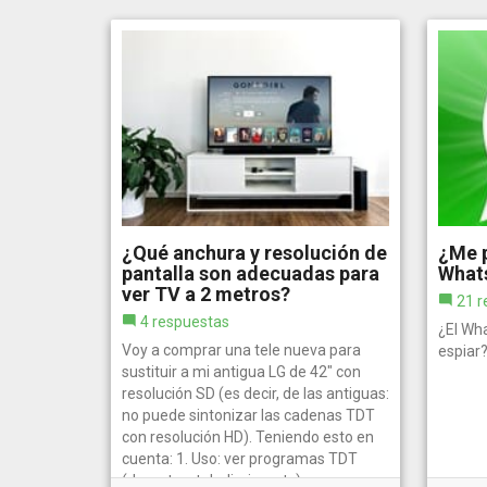
¿Qué anchura y resolución de
¿Me p
pantalla son adecuadas para
What
ver TV a 2 metros?
21 r
4 respuestas
¿El Wh
Voy a comprar una tele nueva para
espiar
sustituir a mi antigua LG de 42" con
resolución SD (es decir, de las antiguas:
no puede sintonizar las cadenas TDT
con resolución HD). Teniendo esto en
cuenta: 1. Uso: ver programas TDT
(deportes, telediarios, etc),...