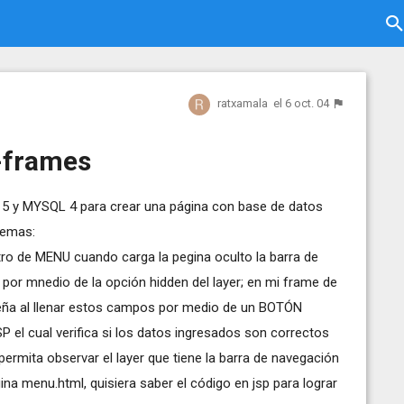
ratxamala
el 6 oct. 04
-frames
5 y MYSQL 4 para crear una página con base de datos
lemas:
o de MENU cuando carga la pegina oculto la barra de
por mnedio de la opción hidden del layer; en mi frame de
eña al llenar estos campos por medio de un BOTÓN
SP el cual verifica si los datos ingresados son correctos
permita observar el layer que tiene la barra de navegación
na menu.html, quisiera saber el código en jsp para lograr