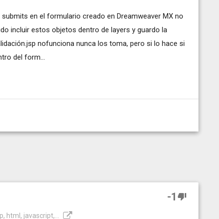
os submits en el formulario creado en Dreamweaver MX no
o incluir estos objetos dentro de layers y guardo la
lidación.jsp nofunciona nunca los toma, pero si lo hace si
tro del form...
-1
, html, javascript,...