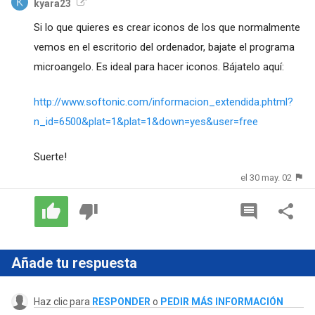
kyara23
Si lo que quieres es crear iconos de los que normalmente
vemos en el escritorio del ordenador, bajate el programa
microangelo. Es ideal para hacer iconos. Bájatelo aquí:
http://www.softonic.com/informacion_extendida.phtml?
n_id=6500&plat=1&plat=1&down=yes&user=free
Suerte!
el 30 may. 02
Añade tu respuesta
Haz clic para
RESPONDER
o
PEDIR MÁS INFORMACIÓN