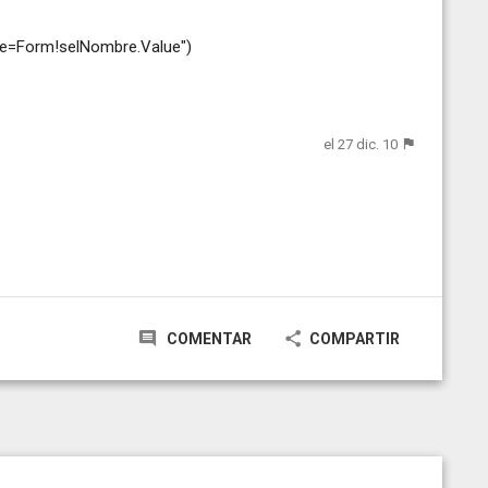
bre=Form!selNombre.Value")
el 27 dic. 10
COMENTAR
COMPARTIR