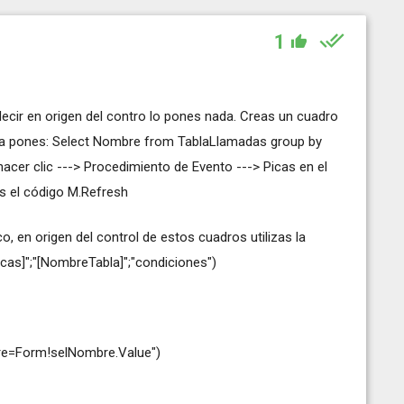
1
decir en origen del contro lo pones nada. Creas un cuadro
ila pones: Select Nombre from TablaLlamadas group by
acer clic ---> Procedimiento de Evento ---> Picas en el
es el código M.Refresh
o, en origen del control de estos cuadros utilizas la
]";"[NombreTabla]";"condiciones")
bre=Form!selNombre.Value")