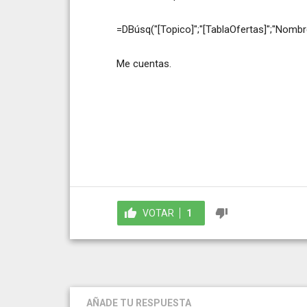
=DBúsq("[Topico]";"[TablaOfertas]";"Nom
Me cuentas.
VOTAR
1
AÑADE TU RESPUESTA