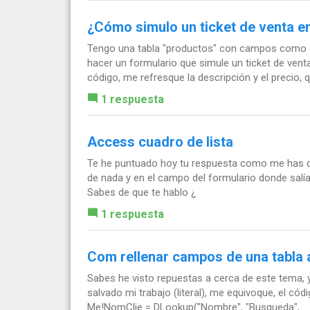
¿Cómo simulo un ticket de venta 
Tengo una tabla "productos" con campos como cód
hacer un formulario que simule un ticket de ven
código, me refresque la descripción y el precio, qu
1 respuesta
Access cuadro de lista
Te he puntuado hoy tu respuesta como me has d
de nada y en el campo del formulario donde salí
Sabes de que te hablo ¿
1 respuesta
Com rellenar campos de una tabla a
Sabes he visto repuestas a cerca de este tema, 
salvado mi trabajo (literal), me equivoque, el có
Me!NomClie = DLookup("Nombre", "Busqueda",...