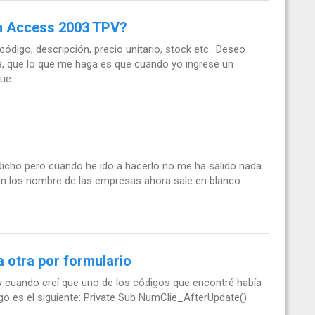
en Access 2003 TPV?
igo, descripción, precio unitario, stock etc.. Deseo
ta, que lo que me haga es que cuando yo ingrese un
e...
icho pero cuando he ido a hacerlo no me ha salido nada
an los nombre de las empresas ahora sale en blanco
 otra por formulario
y cuando creí que uno de los códigos que encontré había
digo es el siguiente: Private Sub NumClie_AfterUpdate()