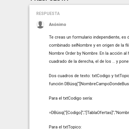
RESPUESTA
Anónimo
Te creas un formulario independiente, es 
combinado selNombre y en origen de la f
Nombre Order by Nombre. En la acción al h
cuadrado de la derecha, el de los ... y pon
Dos cuadros de texto: txtCodigo y txtTopic
función DBúsq("[NombreCampoDondeBuscas
Para el txtCodigo sería:
=DBúsq("[Codigo]";"[TablaOfertas]";"Nom
Para el txtTopico: