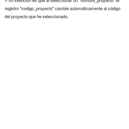
Y mi intención es que al seleccionar un "nombre_proyecto" el
registro "codigo_proyecto" cambie automáticamente al código
del proyecto que he seleccionado.