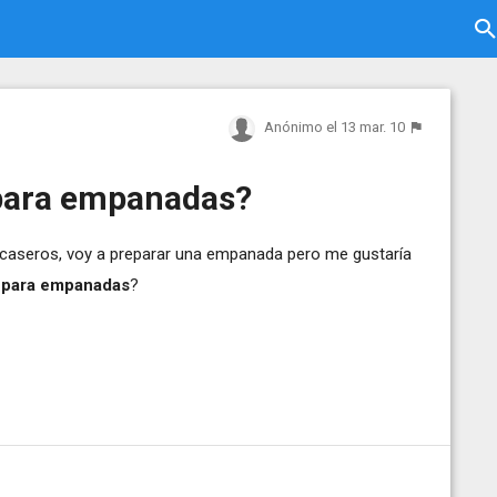
Anónimo
el 13 mar. 10
para empanadas?
s caseros, voy a preparar una empanada pero me gustaría
 para empanadas
?