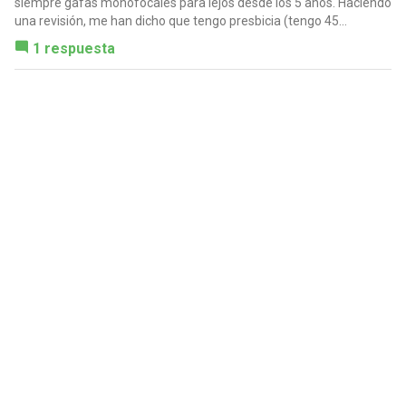
siempre gafas monofocales para lejos desde los 5 años. Haciendo
una revisión, me han dicho que tengo presbicia (tengo 45...
1 respuesta