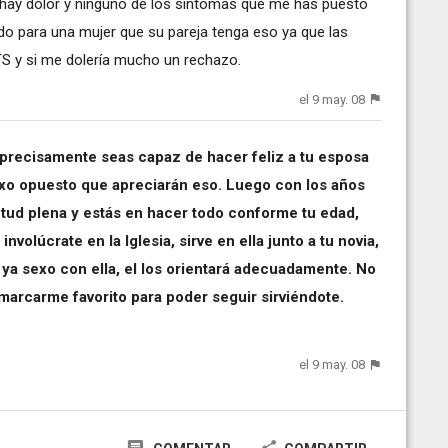
o hay dolor y ninguno de los síntomas que me has puesto
ado para una mujer que su pareja tenga eso ya que las
TS y si me dolería mucho un rechazo.
el 9 may. 08
 precisamente seas capaz de hacer feliz a tu esposa
exo opuesto que apreciarán eso. Luego con los años
ntud plena y estás en hacer todo conforme tu edad,
involúcrate en la Iglesia, sirve en ella junto a tu novia,
ya sexo con ella, el los orientará adecuadamente. No
 y marcarme favorito para poder seguir sirviéndote.
el 9 may. 08