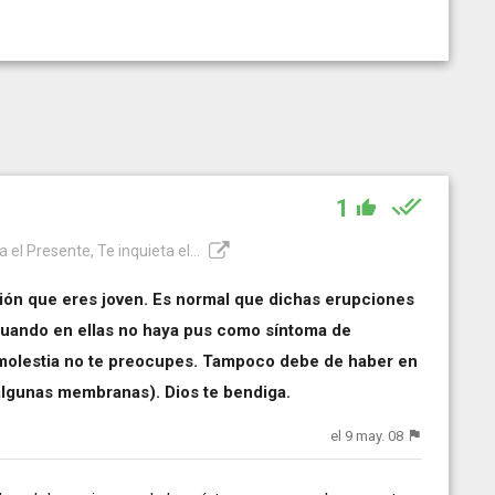
1
a el Presente, Te inquieta el...
sión que eres joven. Es normal que dichas erupciones
 cuando en ellas no haya pus como síntoma de
er molestia no te preocupes. Tampoco debe de haber en
algunas membranas). Dios te bendiga.
el 9 may. 08