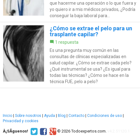
que hacerme una operación o lo que fuera y
yo quiero ir a mis médicos privados, ¿Podría
conseguir la baja laboral para...
¿Cómo se extrae el pelo para un
trasplante capilar?
1 respuesta
Es una pregunta muy común en las
consultas de clínicas especializadas en
salud capilar. ¿Cómo se extrae cada pelo?
¿Qué instrumental se usa? ¿Es igual para
todas las técnicas? ¿Cómo se hace en la
técnica FUE, pelo a pelo?
Inicio
|
Sobre nosotros
|
Ayuda
|
Blog
|
Contacto
|
Condiciones de uso
|
Privacidad y cookies
Â¡SÃ­guenos!
© 2026 Todoexpertos.com.
v4.2.51120.1