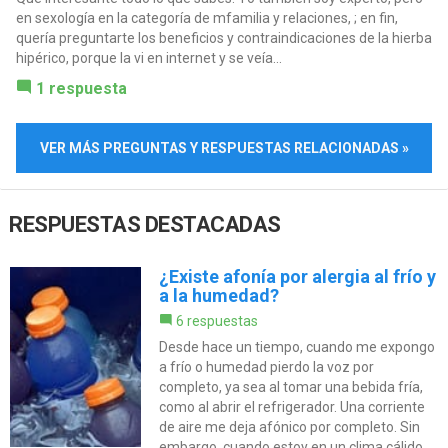
en sexología en la categoría de mfamilia y relaciones, ; en fin,
quería preguntarte los beneficios y contraindicaciones de la hierba
hipérico, porque la vi en internet y se veía...
1 respuesta
VER MÁS PREGUNTAS Y RESPUESTAS RELACIONADAS »
RESPUESTAS DESTACADAS
¿Existe afonía por alergia al frío y
a la humedad?
6 respuestas
Desde hace un tiempo, cuando me expongo
a frío o humedad pierdo la voz por
completo, ya sea al tomar una bebida fría,
como al abrir el refrigerador. Una corriente
de aire me deja afónico por completo. Sin
embargo, cuando estoy en un clima cálido