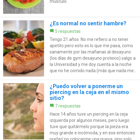
músculo.
¿Es normal no sentir hambre?
5 respuestas
Tengo 21 años. No me refiero a no tener
apetito pero esto es lo que me pasa, como
sanamente por las mañanas al desayuno
(los días de gym desayuno proteico) salgo a
la Universidad y me doy cuenta a la noche
que no he comido nada (más que nada me...
¿Puedo volver a ponerme un
piercing en la ceja en el mismo
sitio?
7 respuestas
Hace 14 años tuve un piercing en la ceja
izquierda por algunos meses, pero luego
tuve que quitármelo porque la pieza era
muy grande e incómoda, y en ese entonces
preferí no colocarme una nueva, sino solo