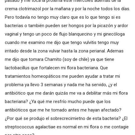
pasado y me toca la próxima este miércoles ademas de la
crema clotrimazol por la mañana y por la noche todos los días.
Pero todavía no tengo muy claro que es lo que tengo si es
bacterias o también pueden ser hongos por la picazón y ardor
vaginal y tengo un poco de flujo blanquecino y mi ginecóloga
cuando me examino me dijo que tengo vulvitis tengo muy
irritado desde la zona vulvar hasta la zona perianal. Ademas
me dijo que tomara Chamito (soy de chile) ya que tiene
lactobacillus que fortalecen mi flora bacteriana. Que
tratamientos homeopáticos me pueden ayudar a tratar mi
problema ya llevo 3 semanas y nada me ha servido, ¿y el
antibiótico que me darán quizás me va a debilitar más mi flora
bacteriana? ¿Ya qué me resfrío mucho puede que los
antibióticos que me he tomado antes me hayan afectado?
¿Por qué se produjo el sobrecrecimietno de esta bacteria? ¿El
streptococcus agalactiae es normal en mi flora o me contagie