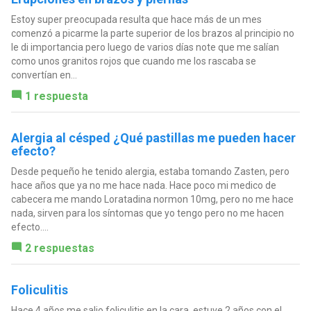
Estoy super preocupada resulta que hace más de un mes
comenzó a picarme la parte superior de los brazos al principio no
le di importancia pero luego de varios días note que me salían
como unos granitos rojos que cuando me los rascaba se
convertían en...
1 respuesta
Alergia al césped ¿Qué pastillas me pueden hacer
efecto?
Desde pequeño he tenido alergia, estaba tomando Zasten, pero
hace años que ya no me hace nada. Hace poco mi medico de
cabecera me mando Loratadina normon 10mg, pero no me hace
nada, sirven para los síntomas que yo tengo pero no me hacen
efecto....
2 respuestas
Foliculitis
Hace 4 años me salio foliculitis en la cara, estuve 2 años con el