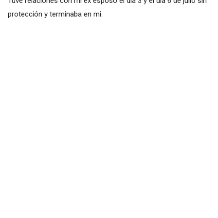
Tuve relaciones con mi ex esposo el día 3 y el día 6 de julio sin
protección y terminaba en mi.