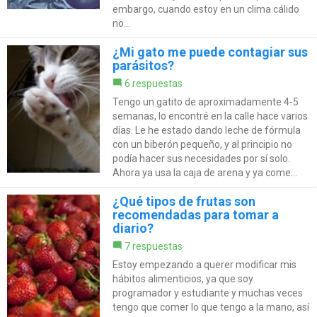
embargo, cuando estoy en un clima cálido
no...
¿Mi gato me puede contagiar sus
parásitos?
6 respuestas
Tengo un gatito de aproximadamente 4-5
semanas, lo encontré en la calle hace varios
días. Le he estado dando leche de fórmula
con un biberón pequeño, y al principio no
podía hacer sus necesidades por sí solo.
Ahora ya usa la caja de arena y ya come...
¿Qué tipos de frutas son
recomendadas para tomar a
diario?
7 respuestas
Estoy empezando a querer modificar mis
hábitos alimenticios, ya que soy
programador y estudiante y muchas veces
tengo que comer lo que tengo a la mano, así