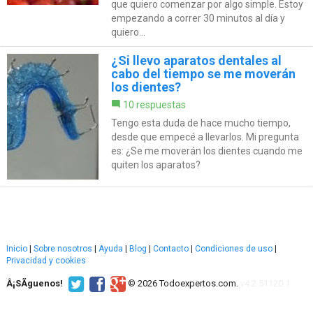
que quiero comenzar por algo simple. Estoy
empezando a correr 30 minutos al día y
quiero...
¿Si llevo aparatos dentales al
cabo del tiempo se me moverán
los dientes?
10 respuestas
Tengo esta duda de hace mucho tiempo,
desde que empecé a llevarlos. Mi pregunta
es: ¿Se me moverán los dientes cuando me
quiten los aparatos?
Inicio
|
Sobre nosotros
|
Ayuda
|
Blog
|
Contacto
|
Condiciones de uso
|
Privacidad y cookies
Â¡SÃ­guenos!
© 2026 Todoexpertos.com.
v4.2.51120.1