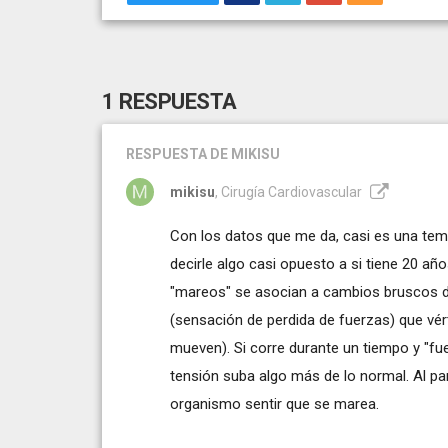
1 RESPUESTA
RESPUESTA
DE MIKISU
mikisu
, Cirugía Cardiovascular
Con los datos que me da, casi es una temer
decirle algo casi opuesto a si tiene 20 añ
"mareos" se asocian a cambios bruscos de
(sensación de perdida de fuerzas) que vér
mueven). Si corre durante un tiempo y "fu
tensión suba algo más de lo normal. Al pa
organismo sentir que se marea.