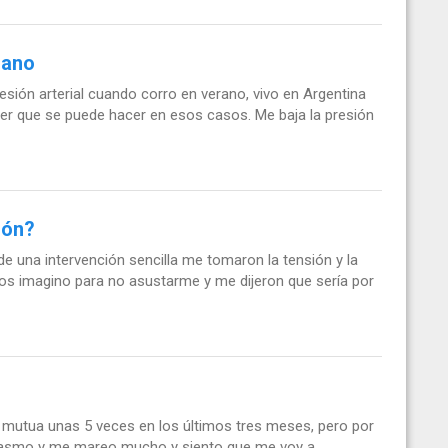
rano
sión arterial cuando corro en verano, vivo en Argentina
ber que se puede hacer en esos casos. Me baja la presión
ión?
 una intervención sencilla me tomaron la tensión y la
tos imagino para no asustarme y me dijeron que sería por
 mutua unas 5 veces en los últimos tres meses, pero por
rgasmo y me mareo mucho y siento que me voy a