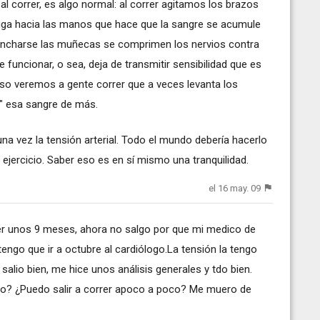
l correr, es algo normal: al correr agitamos los brazos
uga hacia las manos que hace que la sangre se acumule
Al hincharse las muñecas se comprimen los nervios contra
 funcionar, o sea, deja de transmitir sensibilidad que es
o veremos a gente correr que a veces levanta los
" esa sangre de más.
a vez la tensión arterial. Todo el mundo debería hacerlo
ejercicio. Saber eso es en sí mismo una tranquilidad.
el 16 may. 09
rer unos 9 meses, ahora no salgo por que mi medico de
engo que ir a octubre al cardiólogo.La tensión la tengo
 salio bien, me hice unos análisis generales y tdo bien.
o? ¿Puedo salir a correr apoco a poco? Me muero de