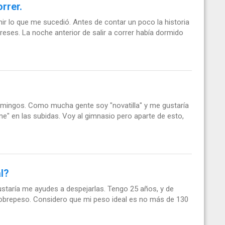
rrer.
mir lo que me sucedió. Antes de contar un poco la historia
eses. La noche anterior de salir a correr había dormido
mingos. Como mucha gente soy "novatilla" y me gustaría
e" en las subidas. Voy al gimnasio pero aparte de esto,
l?
taría me ayudes a despejarlas. Tengo 25 años, y de
sobrepeso. Considero que mi peso ideal es no más de 130