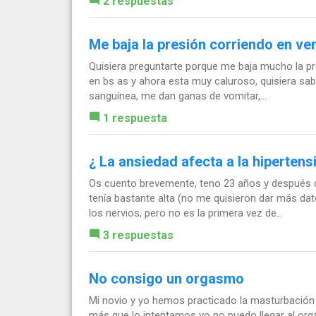
2 respuestas
Me baja la presión corriendo en ve
Quisiera preguntarte porque me baja mucho la pre
en bs as y ahora esta muy caluroso, quisiera sa
sanguínea, me dan ganas de vomitar,...
1 respuesta
¿ La ansiedad afecta a la hipertens
Os cuento brevemente, teno 23 años y después de
tenía bastante alta (no me quisieron dar más da
los nervios, pero no es la primera vez de...
3 respuestas
No consigo un orgasmo
Mi novio y yo hemos practicado la masturbación
más que lo intentamos yo no puedo llegar al o