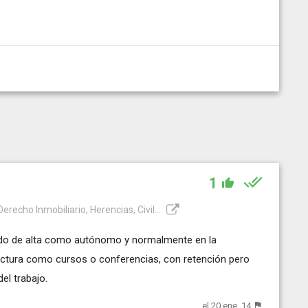
1
recho Inmobiliario, Herencias, Civil...
dado de alta como autónomo y normalmente en la
factura como cursos o conferencias, con retención pero
el trabajo.
el 20 ene. 14