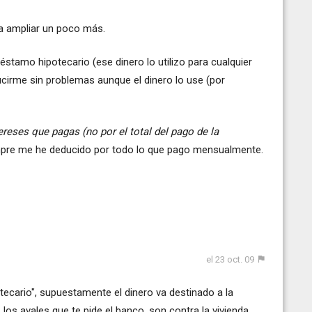
a ampliar un poco más.
stamo hipotecario (ese dinero lo utilizo para cualquier
ucirme sin problemas aunque el dinero lo use (por
ereses que pagas (no por el total del pago de la
empre me he deducido por todo lo que pago mensualmente.
el 23 oct. 09
ecario", supuestamente el dinero va destinado a la
. los avales que te pide el banco, son contra la vivienda.