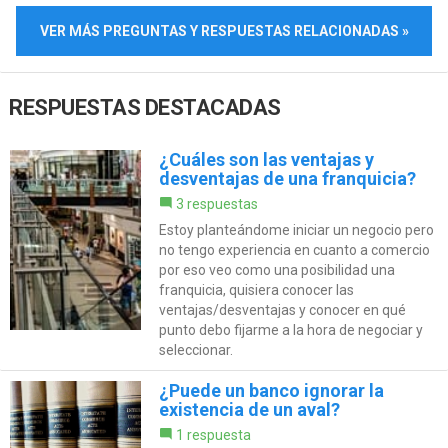
VER MÁS PREGUNTAS Y RESPUESTAS RELACIONADAS »
RESPUESTAS DESTACADAS
¿Cuáles son las ventajas y
desventajas de una franquicia?
3 respuestas
Estoy planteándome iniciar un negocio pero
no tengo experiencia en cuanto a comercio
por eso veo como una posibilidad una
franquicia, quisiera conocer las
ventajas/desventajas y conocer en qué
punto debo fijarme a la hora de negociar y
seleccionar.
¿Puede un banco ignorar la
existencia de un aval?
1 respuesta