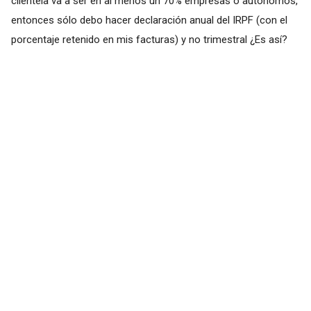
clientela va a ser en al menos un 70% empresas o autónomos,
entonces sólo debo hacer declaración anual del IRPF (con el
porcentaje retenido en mis facturas) y no trimestral ¿Es así?