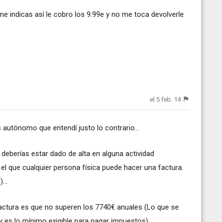
me indicas así le cobro los 9.99e y no me toca devolverle
el 5 feb. 14
 autónomo que entendí justo lo contrario...
, deberías estar dado de alta en alguna actividad
r el que cualquier persona física puede hacer una factura.
...
factura es que no superen los 7740€ anuales (Lo que se
y es lo mínimo exigible para pagar impuestos)