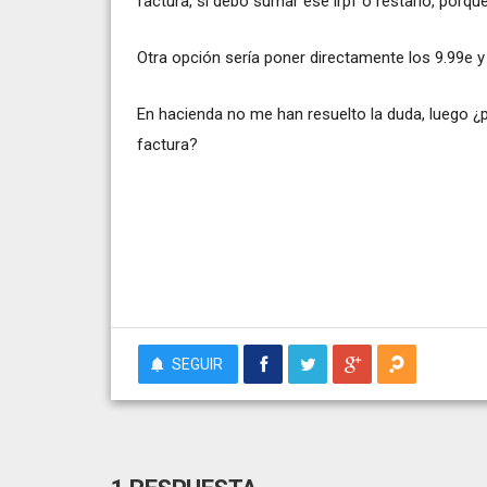
factura, si debo sumar ese irpf o restarlo, porqu
Otra opción sería poner directamente los 9.99e y
En hacienda no me han resuelto la duda, luego 
factura?
SEGUIR