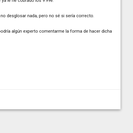
e ya le he cobrado los 9.99e.
 no desglosar nada, pero no sé si sería correcto.
¿podría algún experto comentarme la forma de hacer dicha