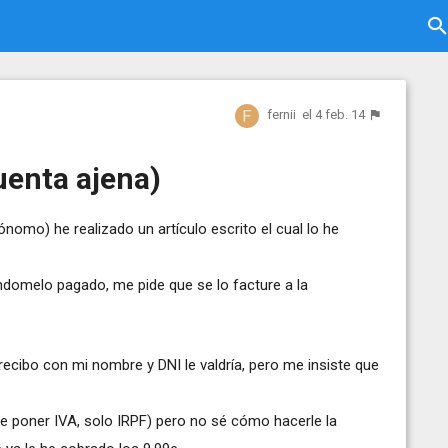
fernii
el 4 feb. 14
uenta ajena)
ónomo) he realizado un artículo escrito el cual lo he
iéndomelo pagado, me pide que se lo facture a la
ecibo con mi nombre y DNI le valdría, pero me insiste que
ue poner IVA, solo IRPF) pero no sé cómo hacerle la